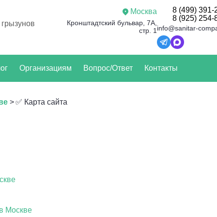
8 (499) 391-
Москва
8 (925) 254-
Кронштадтский бульвар, 7А,
 грызунов
info@sanitar-comp
стр. 1
ог
Организациям
Вопрос/Ответ
Контакты
ве
>
✅ Карта сайта
скве
 в Москве