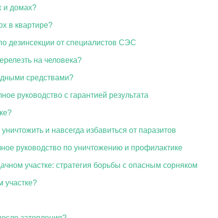
х и домах?
ох в квартире?
д по дезинсекции от специалистов СЭС
перелезть на человека?
родными средствами?
лное руководство с гарантией результата
тке?
 уничтожить и навсегда избавиться от паразитов
лное руководство по уничтожению и профилактике
дачном участке: стратегия борьбы с опасным сорняком
м участке?
после затопления?