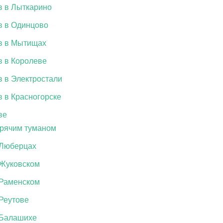
в в Лыткарино
в в Одинцово
в в Мытищах
в в Королеве
в в Электростали
 в Красногорске
ве
орячим туманом
 Люберцах
 Жуковском
 Раменском
Реутове
 Балашихе