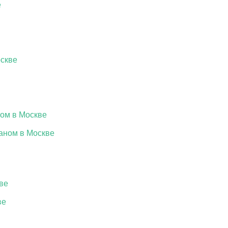
е
оскве
ом в Москве
аном в Москве
ве
ве