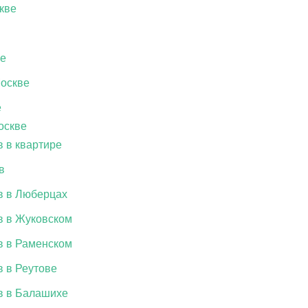
кве
ве
Москве
е
оскве
 в квартире
в
в в Люберцах
в в Жуковском
в в Раменском
в в Реутове
в в Балашихе