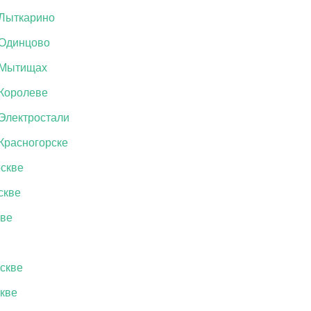
 Лыткарино
 Одинцово
 Мытищах
 Королеве
 Электростали
Красногорске
оскве
скве
кве
скве
скве